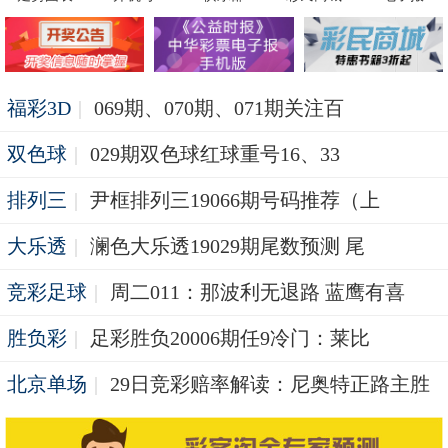
福彩3D
|
069期、070期、071期关注百
双色球
|
029期双色球红球重号16、33
排列三
|
尹框排列三19066期号码推荐（上
大乐透
|
澜色大乐透19029期尾数预测 尾
竞彩足球
|
周二011：那波利无退路 蓝鹰有喜
胜负彩
|
足彩胜负20006期任9冷门：莱比
北京单场
|
29日竞彩赔率解读：尼奥特正路主胜