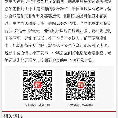
到中奖过程，他满脸笑容侃侃而谈，他说中得头奖还得感谢站
点的老板呢！小丁是福彩的铁杆粉丝，平日喜欢买
双色球
，偶
尔会顺便刮两张刮刮乐碰碰运气，刮刮乐的品种他基本都买
过。中奖当天傍晚，小丁去站点买双色球，当时他本来准备刮
两张“好运十倍”玩玩，老板说店里现在只剩四张，要不要把剩
下的两张一起刮了试试，小丁也是个爽快人，前面两张没刮
中，他说那就全刮了吧，就是这不经意之举让他收获了大奖。
说起中奖心情，小丁表示，中奖后立刻打电话给老婆报喜，老
婆还以为他开玩笑，没想到他真的中了40万元大奖！
相关资讯