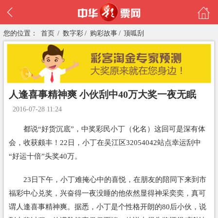
您的位置：
首页
/
数字彩
/
购彩故事
/
顶呱刮
人逢喜事精神爽 小伙刮中40万大奖一夜无眠
2016-07-28 11:24
都说“好货沉底”，中奖彩民小丁（化名）这回可是深有体
会，收获颇丰！22日，小丁在吴江区32054042站点幸运刮中
“好运十倍”头奖40万。
23日下午，小丁难掩心中的喜悦，在朋友的陪同下来到市
福彩
中心兑奖，兴奋得一夜没睡的他依然显得神采奕奕，真可
谓人逢喜事精神爽。据悉，小丁是个性格开朗的80后小伙，说