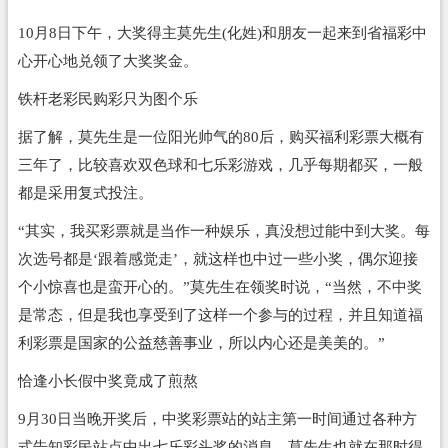
10月8日下午，大奖得主莫先生(化姓)和朋友一起来到省福彩中
心开心地兑领了大奖奖金。
铁杆老彩民购彩只为图个乐
据了解，莫先生是一位阳光帅气的80后，购买福利彩票大概有
三年了，比较喜欢
双色球
和七乐彩游戏，几乎每期都买，一般
都是采用复式投注。
“其实，我买彩票就是当作一种娱乐，真没想过能中到大奖。每
次选号都是‘跟着感觉走’，就这样也中过一些小奖，偶尔迎接
个小惊喜也是蛮开心的。”莫先生在领奖时说，“当然，不中奖
是常态，但是我也享受到了这样一个参与的过程，并且知道福
利彩票是国家的公益慈善事业，所以内心还是美美的。”
恰逢小长假中奖竟成了煎熬
9月30日当晚开奖后，中奖彩票站的站主第一时间通过各种方
式告知彩民站点中出七乐彩头奖的消息，莫先生也就在那时得