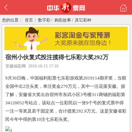
您的位置：
首页
/
数字彩
/
购彩故事
/
其它彩种
宿州小伙复式投注揽得七乐彩大奖292万
安徽福彩网
2019-10-15 17:10
9月30日晚，中国
福利彩票
七乐彩游戏第2019114期开奖，当期
全国中出2注头奖，单注奖金279万元，其中一注花落安徽。据
了解，安徽省大奖出自宿州市东武小区3号楼311商铺的福彩第
34120052号站点，该站点一位彩民以一张9个号的复式票中得
一注一等奖及若干固定奖，合计揽奖292.9万元。这是安徽省彩
民今年中得的第10注七乐彩头奖。