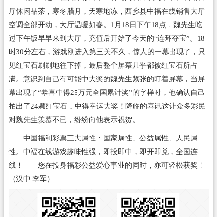
厅休闲品茶，寒冬腊月，天寒地冻，西乡县中福在线销售大厅
空调全部开动，大厅温暖如春。1月18日下午18点，魏先生吃
过下午饭早早来到大厅，充值后开始了今天的“连环夺宝”。18
时30分左右，游戏刚进入第三关不久，惊人的一幕出现了，只
见红宝石刷刷地往下掉，最后整个屏幕几乎都被红宝石所占
满。意识到自己有可能中大奖的魏先生紧张的盯着屏幕，当屏
幕出现了“恭喜中得25万元全国累计奖”的字样时，他确认自己
拍出了24颗红宝石，中得幸运大奖！降临的喜讯这让众多彩民
对魏先生羡慕不已，纷纷向他表示祝贺。
中国
福利彩票
三大属性：国家属性、公益属性、人民属
性。中福在线游戏趣味性强，即投即中，即开即兑，全国连
线！——您在投身福彩公益爱心事业的同时，亦可轻松获奖！
（汉中 李军）