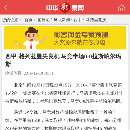
您的位置：
首页
/
竞技彩
/
球队新闻
/
西甲
/
马德里竞技
西甲-格列兹曼失良机 马竞半场0-0拉斯帕尔玛
斯
搜狐体育
2016-12-18 18:31
北京时间12月17日晚23点15分，2016-17赛季西甲联赛第
16轮的一场比赛在卡尔德隆球场进行，马德里竞技在主场对阵
拉斯帕尔玛斯，上半场比赛战罢，马竞0-0战平拉斯帕尔玛斯。
最近4次交锋，马竞对阵拉斯帕尔玛斯取得了全胜的佳
绩。在西甲前15轮，马竞取得了7胜4平4负的战绩，积25分排
名积分榜的第六位，拉斯帕尔玛斯取得了5胜6平4负的战绩，