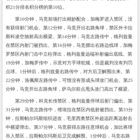
积21分排名积分榜的第10位。
第10分钟，马竞前场打出精妙配合，加梅罗进入禁区，没
有获得射门机会。第12分钟，马竞开出右路角球，禁区外卡拉
斯科凌空抽射高出横梁。第14分钟，马竞左路传中，格列兹曼
在禁区内射门被挡出。第16分钟，马竞掷出右路边线球，加梅
罗禁区内射门击中立柱弹出，格列兹曼远端补射偏出底线。第
19分钟，加梅罗传中，示意对方手球犯规，但是裁判没有判罚
点球。1分钟后，格列兹曼右路传中，对方后卫解围出来。第
22分钟，洛佩斯左路传中，可惜没有形成头球攻门机会。第25
分钟，马竞开出左路角球，萨乌尔前点甩头攻门高出了横梁。
第29分钟，科克长传禁区，格列兹曼停球后射门偏出。第
31分钟，马竞左路传中，维埃拉在禁区内低射被挡出。第33分
钟，拉斯帕尔玛斯组织进攻，毛里西奥禁区外超
远距
离远射击
中横梁弹出。第37分钟，马竞获得左路任意球机会，加比将球
吊入禁区，拉斯帕尔玛斯后卫完成解围。1分钟后，马竞右路