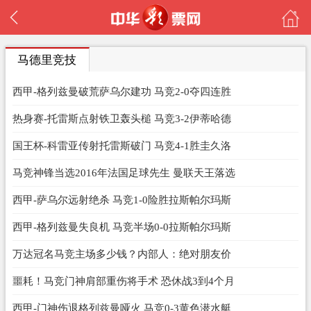
马德里竞技
西甲-格列兹曼破荒萨乌尔建功 马竞2-0夺四连胜
热身赛-托雷斯点射铁卫轰头槌 马竞3-2伊蒂哈德
国王杯-科雷亚传射托雷斯破门 马竞4-1胜圭久洛
马竞神锋当选2016年法国足球先生 曼联天王落选
西甲-萨乌尔远射绝杀 马竞1-0险胜拉斯帕尔玛斯
西甲-格列兹曼失良机 马竞半场0-0拉斯帕尔玛斯
万达冠名马竞主场多少钱？内部人：绝对朋友价
噩耗！马竞门神肩部重伤将手术 恐休战3到4个月
西甲-门神伤退格列兹曼哑火 马竞0-3黄色潜水艇