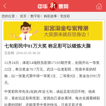
您的位置：
首页
/
数字彩
/
购彩故事
/
竞技彩
七旬彩民中81万大奖 称足彩可以锻炼大脑
互联网
2018-01-05 00:26
12月24日，体彩14场胜负彩第17193期开奖，全国开出一等奖
22注，单注奖金70.7万元。武汉一位老彩民，凭借丰富的经
验，以一张复式票中得一等奖1注、二等奖9注，奖金合计81万
元。
中奖彩民华先生(化姓)年近七旬，谈起足彩滔滔不绝。他表
示，喜欢玩足彩和竞彩，皆因自己喜欢看球。每次在观看精彩
比赛的同时，还能享受中奖的快乐，只有足彩才有。