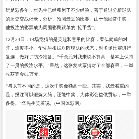
玩足彩多年，华先生已经积累了不少经验，善于通过分析球队
的历史交战记录，分析、预测最近的比赛。由于他经常中奖，
他投注的彩票成为周围彩民跟单的“抢手货”。
12月24日，14场竞猜的是英超和意甲的比赛，看似简单的对
阵，难度不小。华先生根据对阵球队的状态，对多场比赛进行
复选，做好了防冷准备。“千余元对我来说不算高，基本上保持
了一贯的投注水平。”果然，这张复式票猜对了全部赛果，一举
收获奖金81万元。
“与以前不同的是，这次中奖金额高一些。其实，我最看重的
是，投注可以锻炼大脑，还能中奖，为体彩公益做贡献，一举
多得。”华先生笑着说。(中国体彩网)